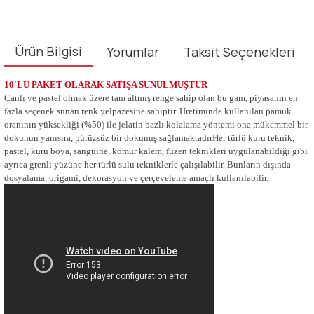
Ürün Bilgisi
Yorumlar
Taksit Seçenekleri
10'LU PAKET OLARAK SATIŞA SUNULMUŞTUR
Canlı ve pastel olmak üzere tam altmış renge sahip olan bu gam, piyasanın en
fazla seçenek sunan renk yelpazesine sahiptir. Üretiminde kullanılan pamuk
oranının yüksekliği (%50) ile jelatin bazlı kolalama yöntemi ona mükemmel bir
dokunun yanısıra, pürüzsüz bir dokunuş sağlamaktadırHer türlü kuru teknik,
pastel, kuru boya, sanguine, kömür kalem, füzen teknikleri uygulanabildiği gibi
ayrıca grenli yüzüne her türlü sulu tekniklerle çalışılabilir. Bunların dışında
dosyalama, origami, dekorasyon ve çerçeveleme amaçlı kullanılabilir.