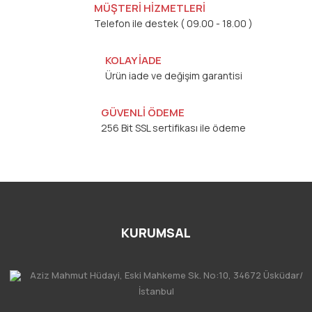
MÜŞTERİ HİZMETLERİ
Telefon ile destek ( 09.00 - 18.00 )
KOLAY İADE
Ürün iade ve değişim garantisi
GÜVENLİ ÖDEME
256 Bit SSL sertifikası ile ödeme
KURUMSAL
Aziz Mahmut Hüdayi, Eski Mahkeme Sk. No:10, 34672 Üsküdar/
İstanbul