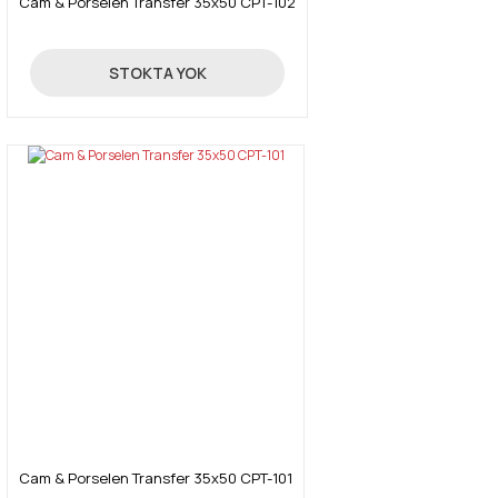
Cam & Porselen Transfer 35x50 CPT-102
10,14 TL
STOKTA YOK
Cam & Porselen Transfer 35x50 CPT-101