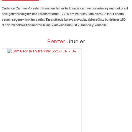
Cadence Cam ve Porselen Transfleri ile her türlü sade cam ve porselen eşyayı dekoratif
hale getirebileceğiniz hazır transferlerdir. 17x25 cm ve 35x50 cm olarak 2 farklı ebatta
zengin seçenek imkânı sağlar. Kısa sürede kolayca uygulayabileceğiniz bu ürünler 180
°C' de 20 dakika fırınlanarak bulaşık makinasının ü
st kısmında yıkanabilir..
Bu ürünün fiyat bilgisi, resim, ürün açıklamalarında ve diğer
Benzer
Ürünler
konularda yetersiz gördüğünüz noktaları öneri formunu kullanarak
Bu ürüne ilk yorumu siz yapın!
tarafımıza iletebilirsiniz.
Görüş ve önerileriniz için teşekkür ederiz.
Yorum Yaz
Ürün resmi kalitesiz, bozuk veya görüntülenemiyor.
Ürün açıklamasında eksik bilgiler bulunuyor.
Ürün bilgilerinde hatalar bulunuyor.
Ürün fiyatı diğer sitelerden daha pahalı.
Bu ürüne benzer farklı alternatifler olmalı.