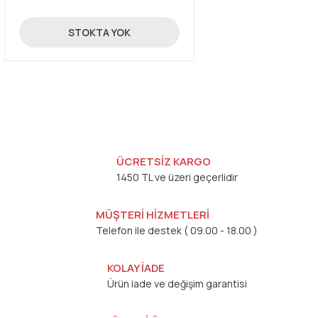
10,14 TL
STOKTA YOK
ÜCRETSİZ KARGO
1450 TL ve üzeri geçerlidir
MÜŞTERİ HİZMETLERİ
Telefon ile destek ( 09.00 - 18.00 )
KOLAY İADE
Ürün iade ve değişim garantisi