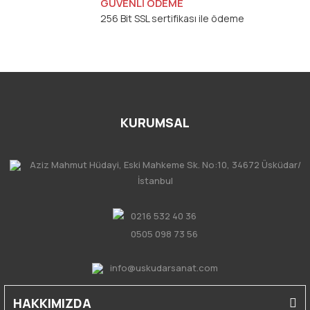
GÜVENLİ ÖDEME
256 Bit SSL sertifikası ile ödeme
KURUMSAL
Aziz Mahmut Hüdayi, Eski Mahkeme Sk. No:10, 34672 Üsküdar/
İstanbul
0216 532 40 36
0505 098 73 56
info@uskudarsanat.com
HAKKIMIZDA