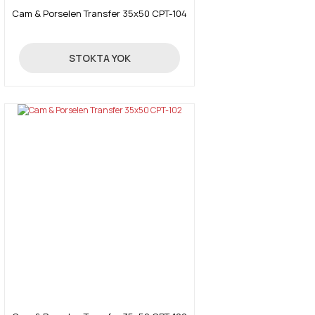
Cam & Porselen Transfer 35x50 CPT-104
Gönder
10,14 TL
STOKTA YOK