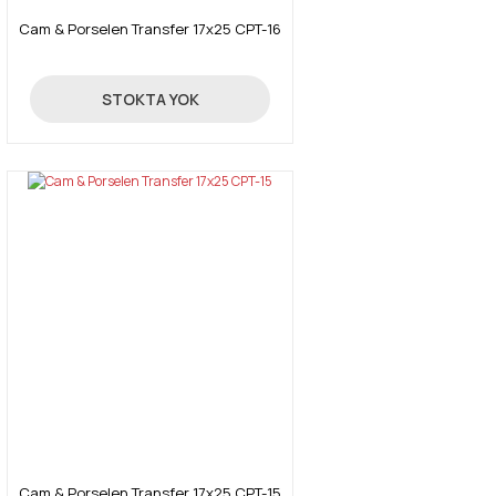
Cam & Porselen Transfer 17x25 CPT-16
Gönder
4,26 TL
STOKTA YOK
Cam & Porselen Transfer 17x25 CPT-15