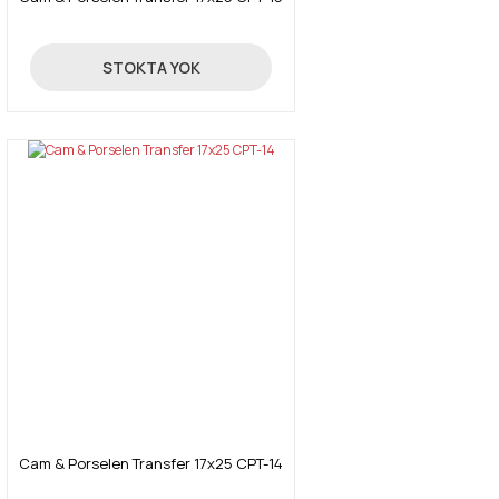
4,26 TL
STOKTA YOK
Cam & Porselen Transfer 17x25 CPT-14