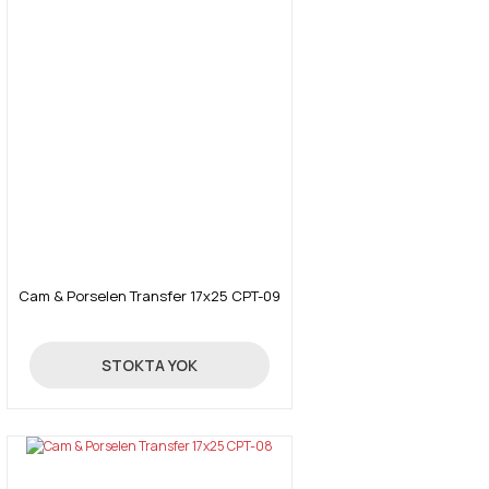
Cam & Porselen Transfer 17x25 CPT-09
4,26 TL
STOKTA YOK