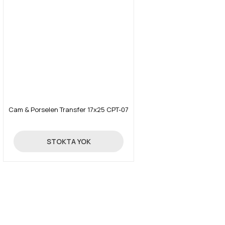
Cam & Porselen Transfer 17x25 CPT-07
4,26 TL
STOKTA YOK