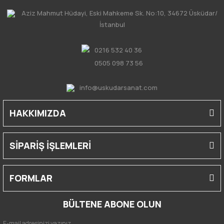
Aziz Mahmut Hüdayi, Eski Mahkeme Sk. No:10, 34672 Üsküdar/
İstanbul
0216 532 40 36
0505 098 73 56
info@uskudarsanat.com
HAKKIMIZDA
SİPARİŞ İŞLEMLERİ
FORMLAR
BÜLTENE ABONE OLUN