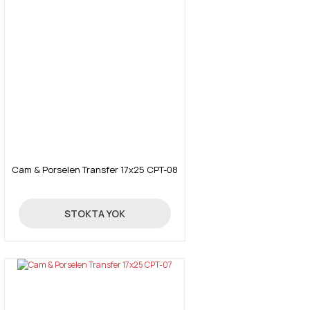
Cam & Porselen Transfer 17x25 CPT-08
4,26 TL
STOKTA YOK