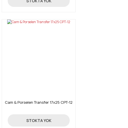
STOKTA YOK
Cam & Porselen Transfer 17x25 CPT-12
4,26 TL
STOKTA YOK