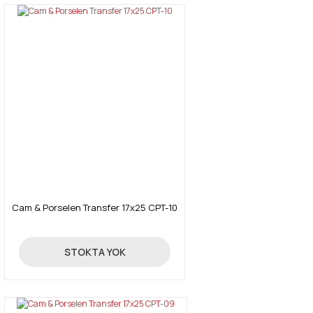
Cam & Porselen Transfer 17x25 CPT-10
4,26 TL
STOKTA YOK