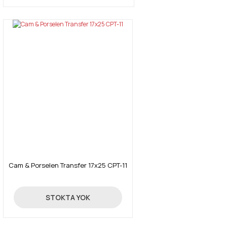
Cam & Porselen Transfer 17x25 CPT-11
4,26 TL
STOKTA YOK