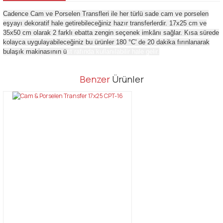
Cadence Cam ve Porselen Transfleri ile her türlü sade cam ve porselen
eşyayı dekoratif hale getirebileceğiniz hazır transferlerdir. 17x25 cm ve
35x50 cm olarak 2 farklı ebatta zengin seçenek imkânı sağlar. Kısa sürede
kolayca uygulayabileceğiniz bu ürünler 180 °C' de 20 dakika fırınlanarak
bulaşık makinasının ü
st rafında kullanılabilir hale gelir.
Bu ürünün fiyat bilgisi, resim, ürün açıklamalarında ve diğer
Benzer
Ürünler
konularda yetersiz gördüğünüz noktaları öneri formunu kullanarak
Bu ürüne ilk yorumu siz yapın!
tarafımıza iletebilirsiniz.
Görüş ve önerileriniz için teşekkür ederiz.
Yorum Yaz
Ürün resmi kalitesiz, bozuk veya görüntülenemiyor.
Ürün açıklamasında eksik bilgiler bulunuyor.
Ürün bilgilerinde hatalar bulunuyor.
Ürün fiyatı diğer sitelerden daha pahalı.
Bu ürüne benzer farklı alternatifler olmalı.