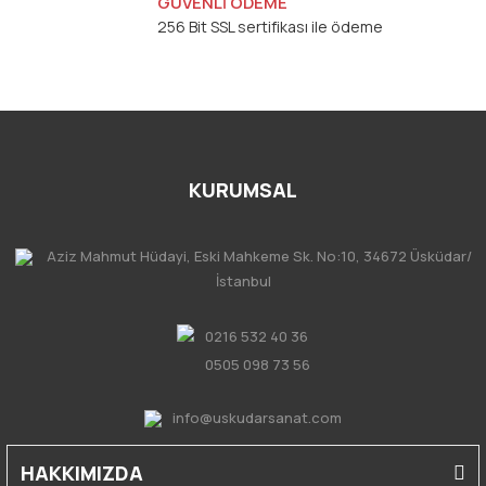
GÜVENLİ ÖDEME
256 Bit SSL sertifikası ile ödeme
KURUMSAL
Aziz Mahmut Hüdayi, Eski Mahkeme Sk. No:10, 34672 Üsküdar/
İstanbul
0216 532 40 36
0505 098 73 56
info@uskudarsanat.com
HAKKIMIZDA