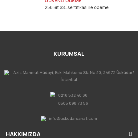
GÜVENLİ ÖDEME
256 Bit SSL sertifikası ile ödeme
KURUMSAL
Aziz Mahmut Hüdayi, Eski Mahkeme Sk. No:10, 34672 Üsküdar/
İstanbul
0216 532 40 36
0505 098 73 56
info@uskudarsanat.com
HAKKIMIZDA