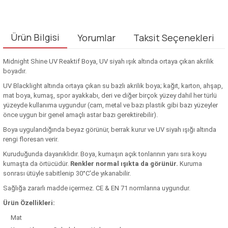
Ürün Bilgisi
Yorumlar
Taksit Seçenekleri
Midnight Shine UV Reaktif Boya, UV siyah ışık altında ortaya çıkan akrilik
boyadır.
UV Blacklight altında ortaya çıkan su bazlı akrilik boya; kağıt, karton, ahşap,
mat boya, kumaş, spor ayakkabı, deri ve diğer birçok yüzey dahil her türlü
yüzeyde kullanıma uygundur (cam, metal ve bazı plastik gibi bazı yüzeyler
önce uygun bir genel amaçlı astar bazı gerektirebilir).
Boya uygulandığında beyaz görünür, berrak kurur ve UV siyah ışığı altında
rengi floresan verir.
Kuruduğunda dayanıklıdır. Boya, kumaşın açık tonlarının yanı sıra koyu
kumaşta da örtücüdür.
Renkler normal ışıkta da görünür.
Kuruma
sonrası ütüyle sabitlenip 30°C'de yıkanabilir.
Sağlığa zararlı madde içermez. CE & EN 71 normlarına uygundur.
Ürün Özellikleri:
Mat