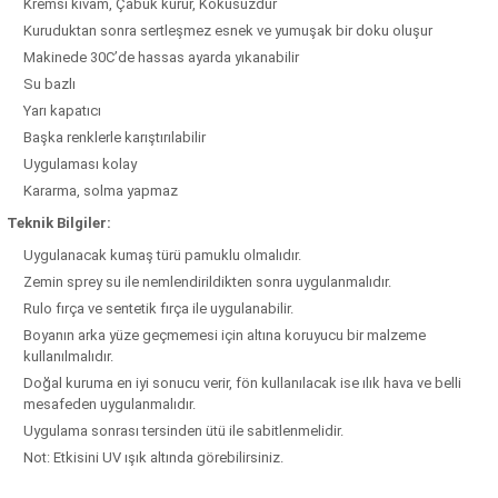
Kremsi kıvam, Çabuk kurur, Kokusuzdur
Kuruduktan sonra sertleşmez esnek ve yumuşak bir doku oluşur
Makinede 30C’de hassas ayarda yıkanabilir
Su bazlı
Yarı kapatıcı
Başka renklerle karıştırılabilir
Uygulaması kolay
Kararma, solma yapmaz
Teknik Bilgiler:
Uygulanacak kumaş türü pamuklu olmalıdır.
Zemin sprey su ile nemlendirildikten sonra uygulanmalıdır.
Rulo fırça ve sentetik fırça ile uygulanabilir.
Boyanın arka yüze geçmemesi için altına koruyucu bir malzeme
kullanılmalıdır.
Doğal kuruma en iyi sonucu verir, fön kullanılacak ise ılık hava ve belli
mesafeden uygulanmalıdır.
Uygulama sonrası tersinden ütü ile sabitlenmelidir.
Not: Etkisini UV ışık altında görebilirsiniz.