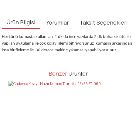
Ürün Bilgisi
Yorumlar
Taksit Seçenekleri
Her türlü kumaşta kullanılan 1 dk da ince yazılarda 2 dk buharsız ütü ile
yapılan uygulama ile cok kolay işlemi bitiriyorsunuz kumaşın arkasından
kısa bir fixleme ile 30 derece makine yıkaması yapabiliyorsunuz..
Bu ürünün fiyat bilgisi, resim, ürün açıklamalarında ve diğer
Benzer
Ürünler
konularda yetersiz gördüğünüz noktaları öneri formunu kullanarak
Bu ürüne ilk yorumu siz yapın!
tarafımıza iletebilirsiniz.
Görüş ve önerileriniz için teşekkür ederiz.
Yorum Yaz
Ürün resmi kalitesiz, bozuk veya görüntülenemiyor.
Ürün açıklamasında eksik bilgiler bulunuyor.
Ürün bilgilerinde hatalar bulunuyor.
Ürün fiyatı diğer sitelerden daha pahalı.