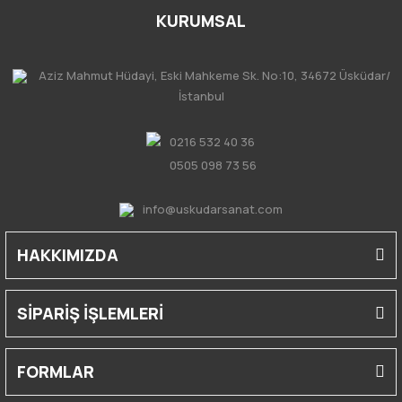
KURUMSAL
Aziz Mahmut Hüdayi, Eski Mahkeme Sk. No:10, 34672 Üsküdar/
İstanbul
0216 532 40 36
0505 098 73 56
info@uskudarsanat.com
HAKKIMIZDA
SİPARİŞ İŞLEMLERİ
FORMLAR