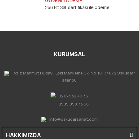
GÜVENLİ ÖDEME
256 Bit SSL sertifikası ile ödeme
KURUMSAL
Aziz Mahmut Hüdayi, Eski Mahkeme Sk. No:10, 34672 Üsküdar/
İstanbul
0216 532 40 36
0505 098 73 56
info@uskudarsanat.com
HAKKIMIZDA