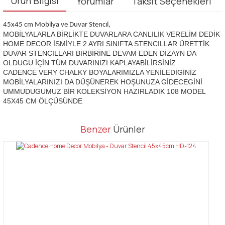
Ürün Bilgisi
Yorumlar
Taksit Seçenekleri
45x45 cm Mobilya ve Duvar Stencıl,
MOBİLYALARLA BİRLİKTE DUVARLARA CANLILIK VERELİM DEDİK
HOME DECOR İSMİYLE 2 AYRI SINIFTA STENCILLAR ÜRETTİK
DUVAR STENCILLARI BİRBİRİNE DEVAM EDEN DİZAYN DA
OLDUGU İÇİN TÜM DUVARINIZI KAPLAYABİLİRSİNİZ
CADENCE VERY CHALKY BOYALARIMIZLA YENİLEDİGİNİZ
MOBİLYALARINIZI DA DÜŞÜNEREK HOŞUNUZA GİDECEGİNİ
UMMUDUGUMUZ BİR KOLEKSİYON HAZIRLADIK 108 MODEL
45X45 CM ÖLÇÜSÜNDE
Bu ürünün fiyat bilgisi, resim, ürün açıklamalarında ve diğer
Benzer
Ürünler
konularda yetersiz gördüğünüz noktaları öneri formunu kullanarak
Bu ürüne ilk yorumu siz yapın!
tarafımıza iletebilirsiniz.
Görüş ve önerileriniz için teşekkür ederiz.
Yorum Yaz
Ürün resmi kalitesiz, bozuk veya görüntülenemiyor.
Ürün açıklamasında eksik bilgiler bulunuyor.
Ürün bilgilerinde hatalar bulunuyor.
Ürün fiyatı diğer sitelerden daha pahalı.