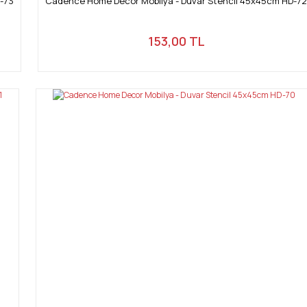
-73
Cadence Home Decor Mobilya - Duvar Stencil 45x45cm HD-72
153,00 TL