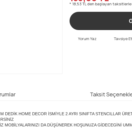
* 18,53 TL den başlayan taksitlerle
G
Yorum Yaz
Tavsiye E
rumlar
Taksit Seçenekle
İM DEDİK HOME DECOR İSMİYLE 2 AYRI SINIFTA STENCILLAR ÜRE
İRSİNİZ
İZ MOBİLYALARINIZI DA DÜŞÜNEREK HOŞUNUZA GİDECEGİNİ UM