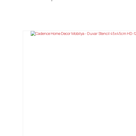
Bu ürünün fiyat bilgisi, resim, ürün açıklamalarında ve diğ
Görüş ve önerileriniz için teşekkür ederiz.
Ürün resmi kalitesiz, bozuk veya görüntülenemiyor.
Ürün açıklamasında eksik bilgiler bulunuyor.
Ürün bilgilerinde hatalar bulunuyor.
Ürün fiyatı diğer sitelerden daha pahalı.
Bu ürüne benzer farklı alternatifler olmalı.