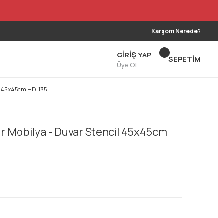
Kargom Nerede?
GİRİŞ YAP
SEPETİM
Üye Ol
il 45x45cm HD-135
Mobilya - Duvar Stencil 45x45cm