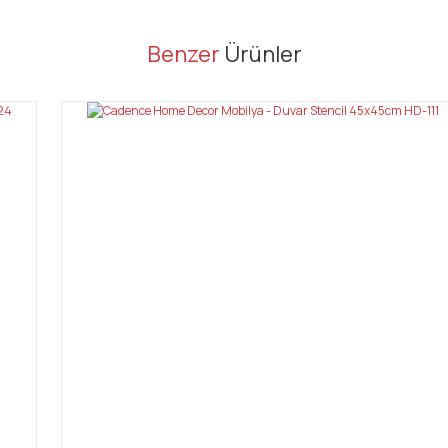
er konularda yetersiz gördüğünüz noktaları öneri formunu kullanarak tarafı
Benzer
Ürünler
Bu ürüne ilk yorumu siz yapın!
Yorum Yaz
Gönder