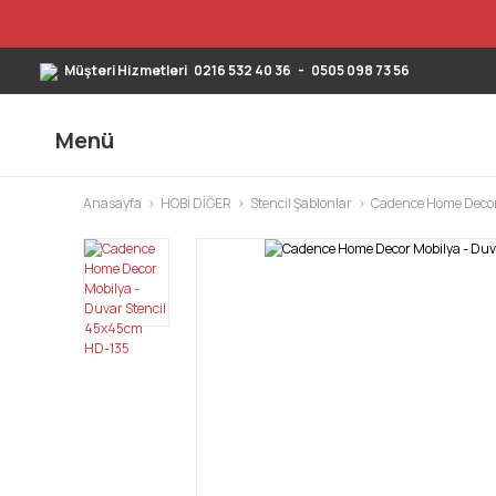
Müşteri Hizmetleri
0216 532 40 36
-
0505 098 73 56
Menü
Anasayfa
HOBİ DİĞER
Stencil Şablonlar
Cadence Home Decor