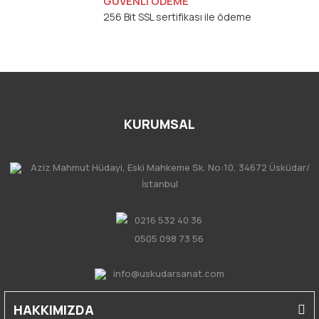
GÜVENLİ ÖDEME
256 Bit SSL sertifikası ile ödeme
KURUMSAL
Aziz Mahmut Hüdayi, Eski Mahkeme Sk. No:10, 34672 Üsküdar/
İstanbul
0216 532 40 36
0505 098 73 56
info@uskudarsanat.com
HAKKIMIZDA