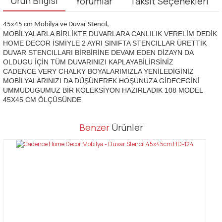
Ürün Bilgisi
Yorumlar
Taksit Seçenekleri
45x45 cm Mobilya ve Duvar Stencıl,
MOBİLYALARLA BİRLİKTE DUVARLARA CANLILIK VERELİM DEDİK
HOME DECOR İSMİYLE 2 AYRI SINIFTA STENCILLAR ÜRETTİK
DUVAR STENCILLARI BİRBİRİNE DEVAM EDEN DİZAYN DA
OLDUGU İÇİN TÜM DUVARINIZI KAPLAYABİLİRSİNİZ
CADENCE VERY CHALKY BOYALARIMIZLA YENİLEDİGİNİZ
MOBİLYALARINIZI DA DÜŞÜNEREK HOŞUNUZA GİDECEGİNİ
UMMUDUGUMUZ BİR KOLEKSİYON HAZIRLADIK 108 MODEL
45X45 CM ÖLÇÜSÜNDE
Bu ürünün fiyat bilgisi, resim, ürün açıklamalarında ve diğer
Benzer
Ürünler
konularda yetersiz gördüğünüz noktaları öneri formunu kullanarak
Bu ürüne ilk yorumu siz yapın!
tarafımıza iletebilirsiniz.
Görüş ve önerileriniz için teşekkür ederiz.
Yorum Yaz
Ürün resmi kalitesiz, bozuk veya görüntülenemiyor.
Ürün açıklamasında eksik bilgiler bulunuyor.
Ürün bilgilerinde hatalar bulunuyor.
Ürün fiyatı diğer sitelerden daha pahalı.