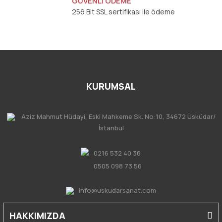
GÜVENLİ ÖDEME
256 Bit SSL sertifikası ile ödeme
KURUMSAL
Aziz Mahmut Hüdayi, Eski Mahkeme Sk. No:10, 34672 Üsküdar/
İstanbul
0216 532 40 36
0505 098 73 56
info@uskudarsanat.com
HAKKIMIZDA