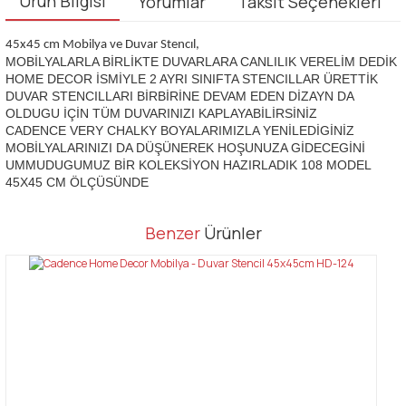
Ürün Bilgisi
Yorumlar
Taksit Seçenekleri
45x45 cm Mobilya ve Duvar Stencıl,
MOBİLYALARLA BİRLİKTE DUVARLARA CANLILIK VERELİM DEDİK
HOME DECOR İSMİYLE 2 AYRI SINIFTA STENCILLAR ÜRETTİK
DUVAR STENCILLARI BİRBİRİNE DEVAM EDEN DİZAYN DA
OLDUGU İÇİN TÜM DUVARINIZI KAPLAYABİLİRSİNİZ
CADENCE VERY CHALKY BOYALARIMIZLA YENİLEDİGİNİZ
MOBİLYALARINIZI DA DÜŞÜNEREK HOŞUNUZA GİDECEGİNİ
UMMUDUGUMUZ BİR KOLEKSİYON HAZIRLADIK 108 MODEL
45X45 CM ÖLÇÜSÜNDE
Bu ürünün fiyat bilgisi, resim, ürün açıklamalarında ve diğer
Benzer
Ürünler
konularda yetersiz gördüğünüz noktaları öneri formunu kullanarak
Bu ürüne ilk yorumu siz yapın!
tarafımıza iletebilirsiniz.
Görüş ve önerileriniz için teşekkür ederiz.
Yorum Yaz
Ürün resmi kalitesiz, bozuk veya görüntülenemiyor.
Ürün açıklamasında eksik bilgiler bulunuyor.
Ürün bilgilerinde hatalar bulunuyor.
Ürün fiyatı diğer sitelerden daha pahalı.