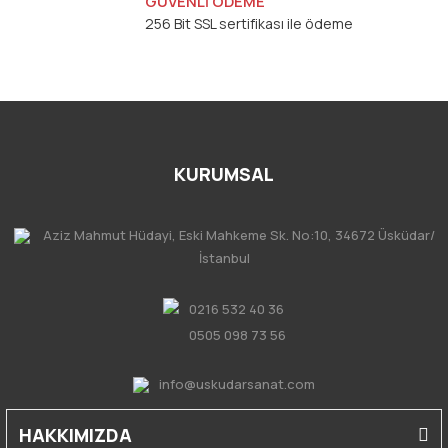
GÜVENLİ ÖDEME
256 Bit SSL sertifikası ile ödeme
KURUMSAL
Aziz Mahmut Hüdayi, Eski Mahkeme Sk. No:10, 34672 Üsküdar/
İstanbul
0216 532 40 36
0505 098 73 56
info@uskudarsanat.com
HAKKIMIZDA