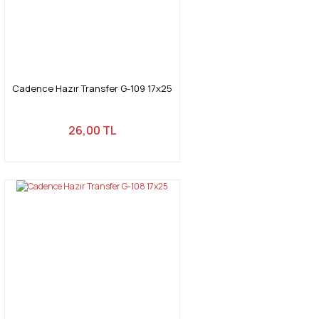
Ürün fiyatı diğer sitelerden daha pahalı.
Bu ürüne benzer farklı alternatifler olmalı.
Cadence Hazır Transfer G-109 17x25
Gönder
26,00 TL