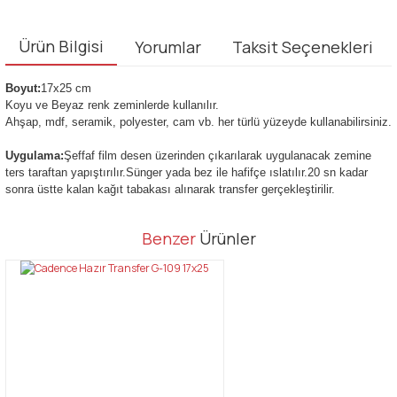
Ürün Bilgisi
Yorumlar
Taksit Seçenekleri
Boyut:
17x25 cm
Koyu ve Beyaz renk zeminlerde kullanılır.
Ahşap, mdf, seramik, polyester, cam vb. her türlü yüzeyde kullanabilirsiniz.
Uygulama:
Şeffaf film desen üzerinden çıkarılarak uygulanacak zemine
ters taraftan yapıştırılır.Sünger yada bez ile hafifçe ıslatılır.20 sn kadar
sonra üstte kalan kağıt tabakası alınarak transfer gerçekleştirilir.
Bu ürünün fiyat bilgisi, resim, ürün açıklamalarında ve diğer
Benzer
Ürünler
konularda yetersiz gördüğünüz noktaları öneri formunu kullanarak
Bu ürüne ilk yorumu siz yapın!
tarafımıza iletebilirsiniz.
Görüş ve önerileriniz için teşekkür ederiz.
Yorum Yaz
Ürün resmi kalitesiz, bozuk veya görüntülenemiyor.
Ürün açıklamasında eksik bilgiler bulunuyor.
Ürün bilgilerinde hatalar bulunuyor.