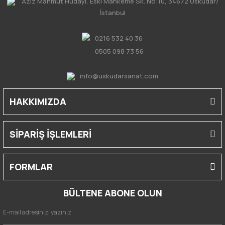
Aziz Mahmut Hüdayi, Eski Mahkeme Sk. No:10, 34672 Üsküdar/
İstanbul
0216 532 40 36
0505 098 73 56
info@uskudarsanat.com
HAKKIMIZDA
SİPARİŞ İŞLEMLERİ
FORMLAR
BÜLTENE ABONE OLUN