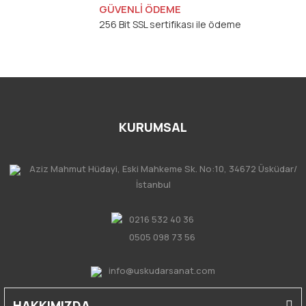
GÜVENLİ ÖDEME
256 Bit SSL sertifikası ile ödeme
KURUMSAL
Aziz Mahmut Hüdayi, Eski Mahkeme Sk. No:10, 34672 Üsküdar/
İstanbul
0216 532 40 36
0505 098 73 56
info@uskudarsanat.com
HAKKIMIZDA