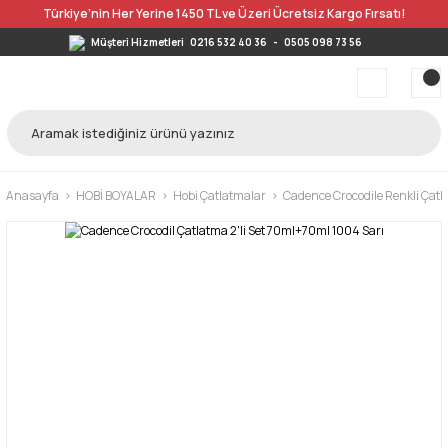
Türkiye’nin Her Yerine 1450 TL ve Üzeri Ücretsiz Kargo Fırsatı!
Müşteri Hizmetleri
0216 532 40 36
-
0505 098 73 56
Anasayfa
HOBİ BOYALAR
Hobi Çatlatmalar
Cadence Crocodile Renkli Çat