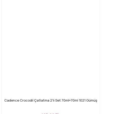
Görüş ve önerileriniz için teşekkür ederiz.
Yorum Yaz
Ürün resmi kalitesiz, bozuk veya görüntülenemiyor.
Ürün açıklamasında eksik bilgiler bulunuyor.
Ürün bilgilerinde hatalar bulunuyor.
Ürün fiyatı diğer sitelerden daha pahalı.
Bu ürüne benzer farklı alternatifler olmalı.
Gönder
Cadence Crocodil Çatlatma 2'li Set 70ml+70ml 1021 Gümüş