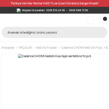
Türkiye’nin Her Yerine 1450 TL ve Üzeri Ücretsiz Kargo Fırsatı!
Müşteri Hizmetleri
0216 532 40 36
-
0505 098 73 56
Anasayfa
FIRÇALAR
Kedi Dili Fırçalar
Cadence CA1088 Kedi Dili Fırça
Ca