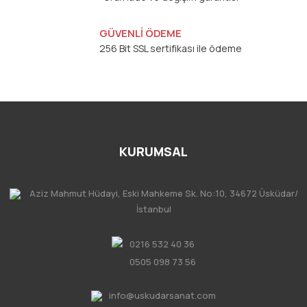
GÜVENLİ ÖDEME
256 Bit SSL sertifikası ile ödeme
KURUMSAL
Aziz Mahmut Hüdayi, Eski Mahkeme Sk. No:10, 34672 Üsküdar/
İstanbul
0216 532 40 36
0505 098 73 56
info@uskudarsanat.com