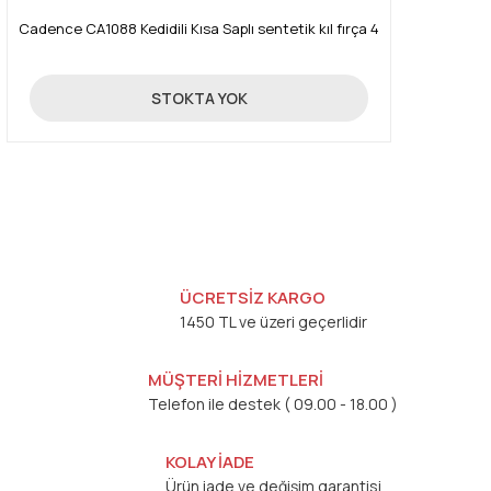
Cadence CA1088 Kedidili Kısa Saplı sentetik kıl fırça 4
65,00 TL
STOKTA YOK
ÜCRETSİZ KARGO
1450 TL ve üzeri geçerlidir
MÜŞTERİ HİZMETLERİ
Telefon ile destek ( 09.00 - 18.00 )
KOLAY İADE
Ürün iade ve değişim garantisi