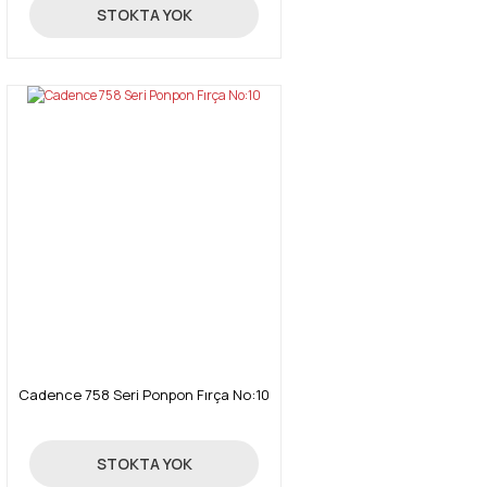
451,00 TL
STOKTA YOK
Cadence 758 Seri Ponpon Fırça No:10
164,00 TL
STOKTA YOK