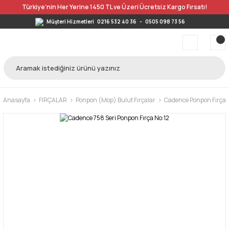
Türkiye’nin Her Yerine 1450 TL ve Üzeri Ücretsiz Kargo Fırsatı!
Müşteri Hizmetleri
0216 532 40 36
-
0505 098 73 56
Anasayfa
FIRÇALAR
Ponpon (Mop) Bulut Fırçalar
Cadence Ponpon Fırça 7