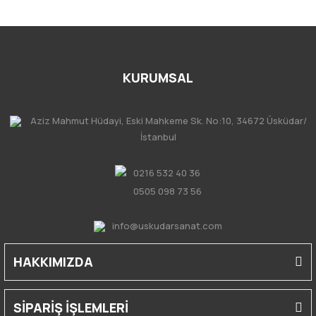
KURUMSAL
Aziz Mahmut Hüdayi, Eski Mahkeme Sk. No:10, 34672 Üsküdar/
İstanbul
0216 532 40 36
0505 098 73 56
info@uskudarsanat.com
HAKKIMIZDA
SİPARİŞ İŞLEMLERİ