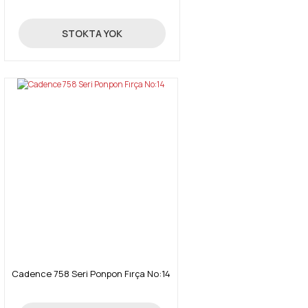
43,08 TL
STOKTA YOK
Cadence 758 Seri Ponpon Fırça No:14