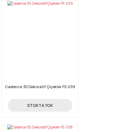
Cadence 3D Dekoratif Çiçekler FE-039
24,70 TL
STOKTA YOK