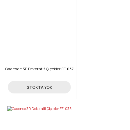
Cadence 3D Dekoratif Çiçekler FE-037
24,70 TL
STOKTA YOK