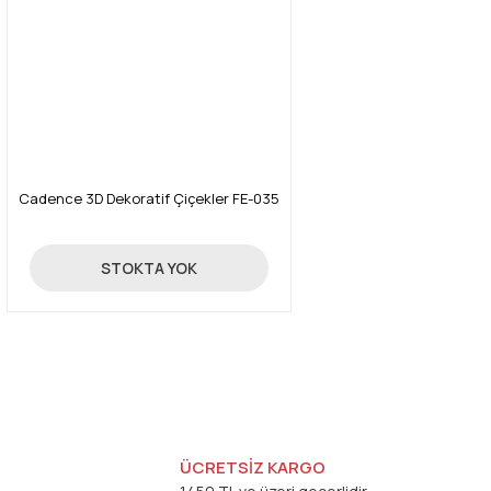
Cadence 3D Dekoratif Çiçekler FE-035
24,70 TL
STOKTA YOK
ÜCRETSİZ KARGO