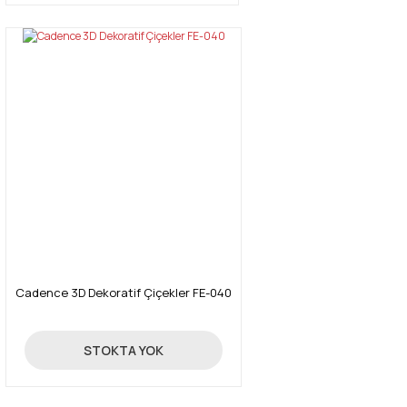
Cadence 3D Dekoratif Çiçekler FE-040
24,70 TL
STOKTA YOK