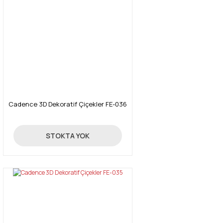
Cadence 3D Dekoratif Çiçekler FE-036
24,70 TL
STOKTA YOK