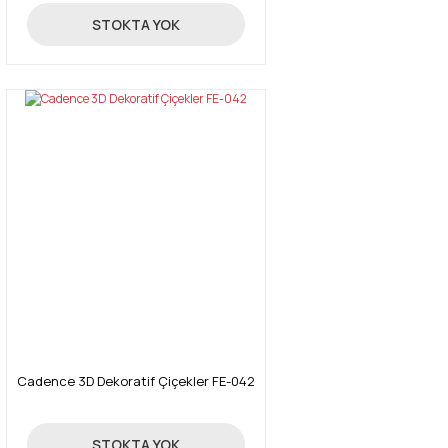
24,70 TL
STOKTA YOK
Cadence 3D Dekoratif Çiçekler FE-042
24,70 TL
STOKTA YOK