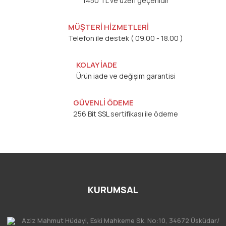
1450 TL ve üzeri geçerlidir
MÜŞTERİ HİZMETLERİ
Telefon ile destek ( 09.00 - 18.00 )
KOLAY İADE
Ürün iade ve değişim garantisi
GÜVENLİ ÖDEME
256 Bit SSL sertifikası ile ödeme
KURUMSAL
Aziz Mahmut Hüdayi, Eski Mahkeme Sk. No:10, 34672 Üsküdar/