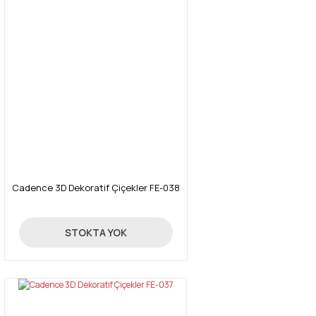
Cadence 3D Dekoratif Çiçekler FE-038
24,70 TL
STOKTA YOK