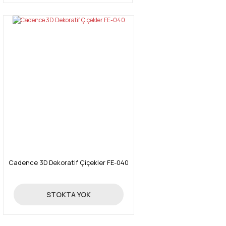
Cadence 3D Dekoratif Çiçekler FE-040
24,70 TL
STOKTA YOK