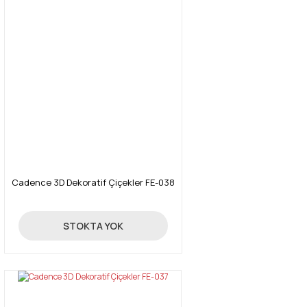
Cadence 3D Dekoratif Çiçekler FE-038
24,70 TL
STOKTA YOK