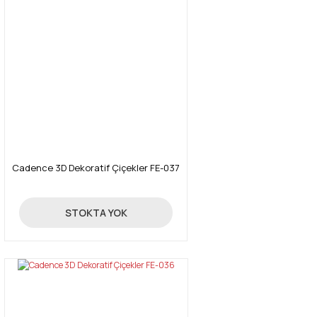
Cadence 3D Dekoratif Çiçekler FE-037
24,70 TL
STOKTA YOK