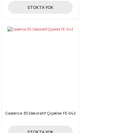
24,70 TL
STOKTA YOK
Cadence 3D Dekoratif Çiçekler FE-042
24,70 TL
STOKTA YOK