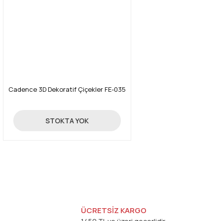
Cadence 3D Dekoratif Çiçekler FE-035
24,70 TL
STOKTA YOK
ÜCRETSİZ KARGO