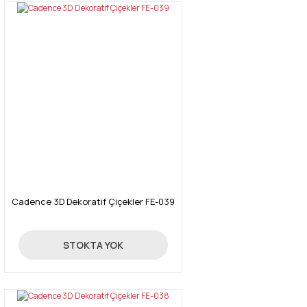
Cadence 3D Dekoratif Çiçekler FE-039
24,70 TL
STOKTA YOK