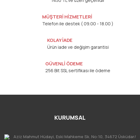
1450 TL ve üzeri geçerlidir
MÜŞTERİ HİZMETLERİ
Telefon ile destek ( 09.00 - 18.00 )
KOLAY İADE
Ürün iade ve değişim garantisi
GÜVENLİ ÖDEME
256 Bit SSL sertifikası ile ödeme
KURUMSAL
Aziz Mahmut Hüdayi, Eski Mahkeme Sk. No:10, 34672 Üsküdar/