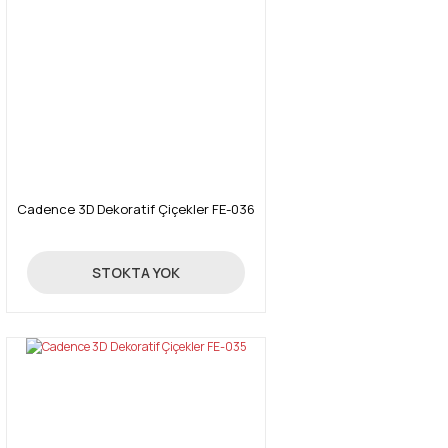
Cadence 3D Dekoratif Çiçekler FE-036
24,70 TL
STOKTA YOK