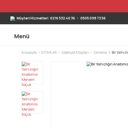
Müşteri Hizmetleri
0216 532 40 36
-
0505 098 73 56
Menü
Anasayfa
KİTAPLAR
Edebiyat Kitapları
Deneme
Bir Yalnız