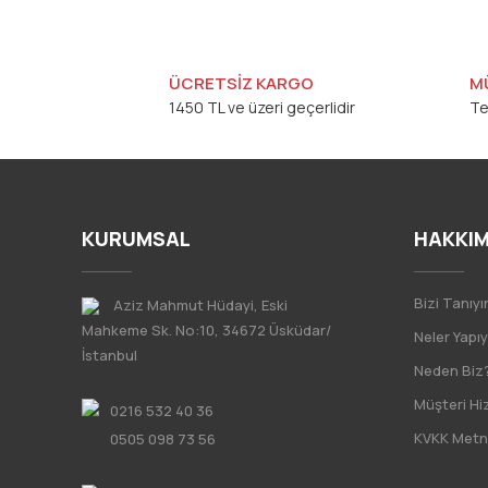
Ürün resmi kalitesiz, bozuk veya görüntülenemiyor.
Ürün açıklamasında eksik bilgiler bulunuyor.
ÜCRETSİZ KARGO
M
1450 TL ve üzeri geçerlidir
Te
Ürün bilgilerinde hatalar bulunuyor.
Ürün fiyatı diğer sitelerden daha pahalı.
Bu ürüne benzer farklı alternatifler olmalı.
KURUMSAL
HAKKIM
Bizi Tanıyı
Aziz Mahmut Hüdayi, Eski
Mahkeme Sk. No:10, 34672 Üsküdar/
Neler Yapı
İstanbul
Neden Biz
Müşteri Hi
0216 532 40 36
KVKK Metn
0505 098 73 56