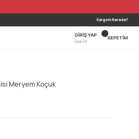
Kargom Nerede?
GİRİŞ YAP
SEPETİM
Üye Ol
omisi Meryem Koçuk