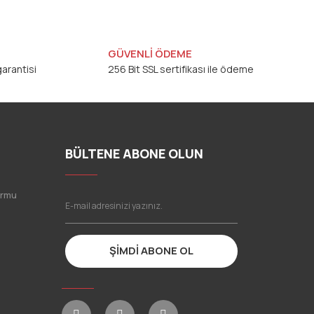
GÜVENLİ ÖDEME
arantisi
256 Bit SSL sertifikası ile ödeme
BÜLTENE ABONE OLUN
ormu
ŞİMDİ ABONE OL