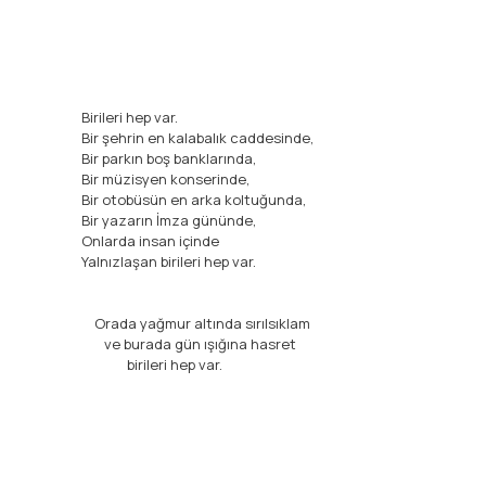
Birileri hep var.
Bir şehrin en kalabalık caddesinde,
Bir parkın boş banklarında,
Bir müzisyen konserinde,
Bir otobüsün en arka koltuğunda,
Bir yazarın İmza gününde,
Onlarda insan içinde
Yalnızlaşan birileri hep var.
Orada yağmur altında sırılsıklam
ve burada gün ışığına hasret
birileri hep var.
Bu ürünün fiyat bilgisi, resim, ürün açıklamalarında ve diğ
Görüş ve önerileriniz için teşekkür ederiz.