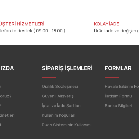
Bu ürüne ilk yorumu siz yapın!
Yorum Yaz
ÜŞTERİ HİZMETLERİ
KOLAY İADE
lefon ile destek ( 09.00 - 18.00 )
Ürün iade ve değişim g
IZDA
SİPARİŞ İŞLEMLERİ
FORMLAR
n
Gizlilik Sözleşmesi
Havale Bildirim F
Gönder
yoruz?
Güvenli Alışveriş
İletişim Formu
?
İptal ve İade Şartları
Banka Bilgileri
zmetleri
Kullanım Koşulları
i
Puan Sisteminin Kullanımı