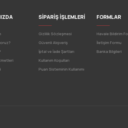
IZDA
SİPARİŞ İŞLEMLERİ
FORMLAR
n
Gizlilik Sözleşmesi
Havale Bildirim F
yoruz?
Güvenli Alışveriş
İletişim Formu
?
İptal ve İade Şartları
Banka Bilgileri
zmetleri
Kullanım Koşulları
i
Puan Sisteminin Kullanımı