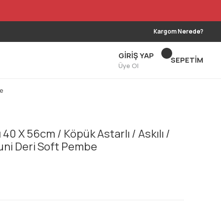
Kargom Nerede?
GİRİŞ YAP
SEPETİM
Üye Ol
be
0 X 56cm / Köpük Astarlı / Askılı /
 Suni Deri Soft Pembe