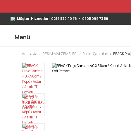
Müşteri Hizmetleri
0216 532 40 36
-
0505 098 73 56
Menü
Anasayfa
RESİM MALZEMELERİ
Resim Çantaları
BBACK Proje