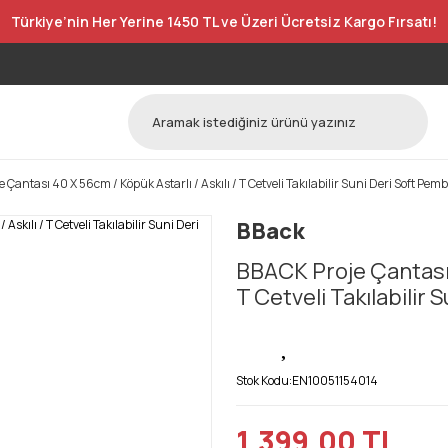
Türkiye’nin Her Yerine 1450 TL ve Üzeri Ücretsiz Kargo Fırsatı!
 Çantası 40 X 56cm / Köpük Astarlı / Askılı / T Cetveli Takılabilir Suni Deri Soft Pem
BBack
BBACK Proje Çantası 4
T Cetveli Takılabilir
Stok Kodu:
EN10051154014
1.399,00 TL