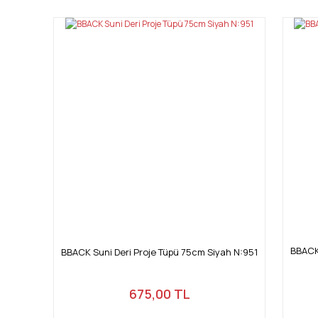
Ürün resmi kalitesiz, bozuk veya görüntülenemiyor.
Ürün açıklamasında eksik bilgiler bulunuyor.
Ürün bilgilerinde hatalar bulunuyor.
Ürün fiyatı diğer sitelerden daha pahalı.
Bu ürüne benzer farklı alternatifler olmalı.
BBACK
BBACK Suni Deri Proje Tüpü 75cm Siyah N:951
675,00 TL