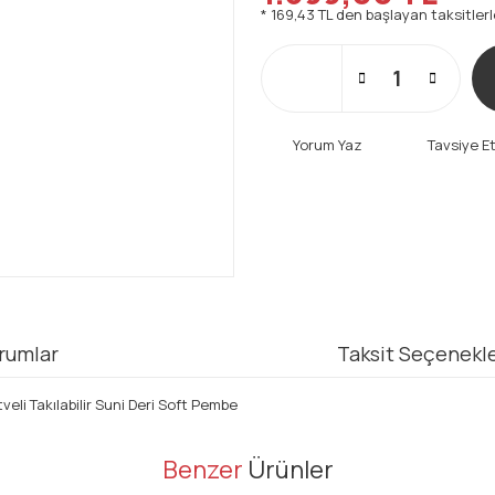
* 169,43 TL den başlayan taksitlerl
Yorum Yaz
Tavsiye E
rumlar
Taksit Seçenekle
veli Takılabilir Suni Deri Soft Pembe
er konularda yetersiz gördüğünüz noktaları öneri formunu kullanarak tarafı
Benzer
Ürünler
Bu ürüne ilk yorumu siz yapın!