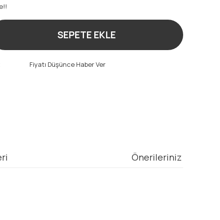
e!!
SEPETE EKLE
t
Fiyatı Düşünce Haber Ver
ri
Önerileriniz
mıza iletebilirsiniz.