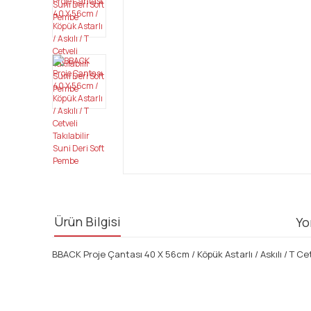
Ürün Bilgisi
Yo
BBACK Proje Çantası 40 X 56cm / Köpük Astarlı / Askılı / T Cet
Bu ürünün fiyat bilgisi, resim, ürün açıklamalarında ve diğ
Görüş ve önerileriniz için teşekkür ederiz.