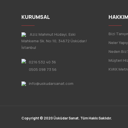
KURUMSAL
HAKKIM
Bizi Tanıyı
Aziz Mahmut Hüdayi, Eski
Mahkeme Sk. No:10, 34672 Üsküdar/
Neler Yapı
İstanbul
Neden Biz
Müşteri Hi
0216 532 40 36
KVKK Metn
0505 098 73 56
info@uskudarsanat.com
Copyright © 2020 Üsküdar Sanat. Tüm Hakkı Saklıdır.