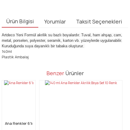
Ürün Bilgisi
Yorumlar
Taksit Seçenekleri
Artdeco Yeni Formül akrilik su bazlı boyalardır. Tuval, ham ahşap, cam,
metal, porselen, polyester, seramik, karton vb. yüzeylerde uygulanabilir.
Kuruduğunda suya dayanıklı bir tabaka oluşturur.
140ml
Plastik Ambalaj
Bu ürünün fiyat bilgisi, resim, ürün açıklamalarında ve diğer
Benzer
Ürünler
konularda yetersiz gördüğünüz noktaları öneri formunu kullanarak
Bu ürüne ilk yorumu siz yapın!
tarafımıza iletebilirsiniz.
Görüş ve önerileriniz için teşekkür ederiz.
Yorum Yaz
Ürün resmi kalitesiz, bozuk veya görüntülenemiyor.
Ürün açıklamasında eksik bilgiler bulunuyor.
Ürün bilgilerinde hatalar bulunuyor.
Ana Renkler 6'lı
Ürün fiyatı diğer sitelerden daha pahalı.