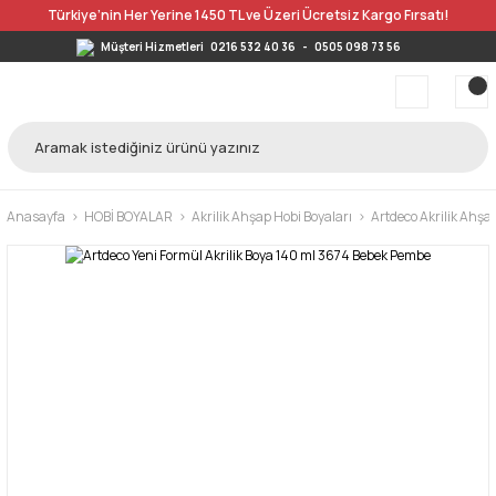
Türkiye’nin Her Yerine 1450 TL ve Üzeri Ücretsiz Kargo Fırsatı!
Müşteri Hizmetleri
0216 532 40 36
-
0505 098 73 56
Anasayfa
HOBİ BOYALAR
Akrilik Ahşap Hobi Boyaları
Artdeco Akrilik Ahşa