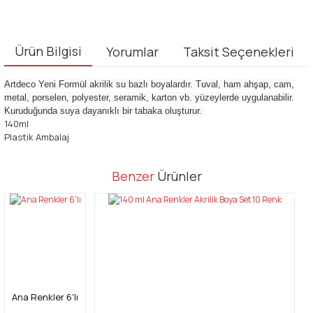
Ürün Bilgisi
Yorumlar
Taksit Seçenekleri
Artdeco Yeni Formül akrilik su bazlı boyalardır. Tuval, ham ahşap, cam,
metal, porselen, polyester, seramik, karton vb. yüzeylerde uygulanabilir.
Kuruduğunda suya dayanıklı bir tabaka oluşturur.
140ml
Plastik Ambalaj
Bu ürünün fiyat bilgisi, resim, ürün açıklamalarında ve diğer
Benzer
Ürünler
konularda yetersiz gördüğünüz noktaları öneri formunu kullanarak
Bu ürüne ilk yorumu siz yapın!
tarafımıza iletebilirsiniz.
Görüş ve önerileriniz için teşekkür ederiz.
Yorum Yaz
Ürün resmi kalitesiz, bozuk veya görüntülenemiyor.
Ürün açıklamasında eksik bilgiler bulunuyor.
Ürün bilgilerinde hatalar bulunuyor.
Ana Renkler 6'lı
Ürün fiyatı diğer sitelerden daha pahalı.