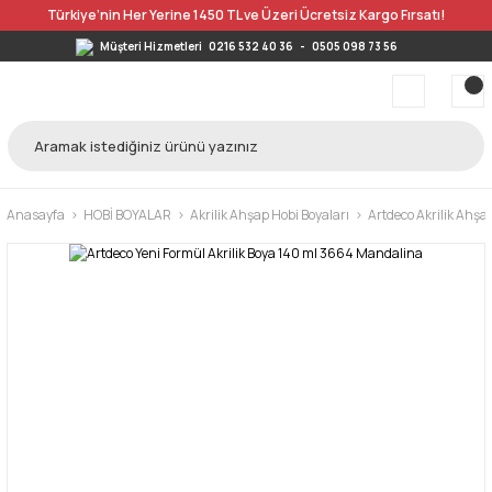
Türkiye’nin Her Yerine 1450 TL ve Üzeri Ücretsiz Kargo Fırsatı!
Müşteri Hizmetleri
0216 532 40 36
-
0505 098 73 56
Anasayfa
HOBİ BOYALAR
Akrilik Ahşap Hobi Boyaları
Artdeco Akrilik Ahşa