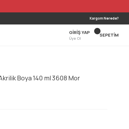
Kargom Nerede?
GİRİŞ YAP
SEPETİM
Üye Ol
Akrilik Boya 140 ml 3608 Mor
!