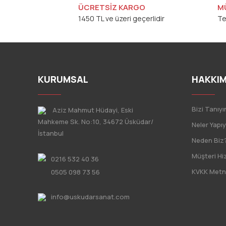
ÜCRETSİZ KARGO
M
1450 TL ve üzeri geçerlidir
Te
KURUMSAL
HAKKIM
Bizi Tanıyı
Aziz Mahmut Hüdayi, Eski
Mahkeme Sk. No:10, 34672 Üsküdar/
Neler Yapı
İstanbul
Neden Biz
Müşteri Hi
0216 532 40 36
KVKK Metn
0505 098 73 56
info@uskudarsanat.com