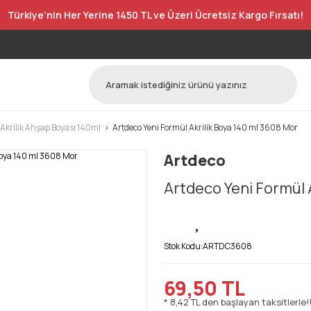
Türkiye’nin Her Yerine 1450 TL ve Üzeri Ücretsiz Kargo Fırsatı!
 Akrilik Ahşap Boyası 140ml
Artdeco Yeni Formül Akrilik Boya 140 ml 3608 Mor
Artdeco
Artdeco Yeni Formül 
Stok Kodu:
ARTDC3608
69,50 TL
* 8,42 TL den başlayan taksitlerle!