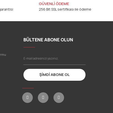
GÜVENLİ ÖDEME
arantisi
256 Bit SSL sertifikası ile ödeme
BÜLTENE ABONE OLUN
ormu
ŞİMDİ ABONE OL