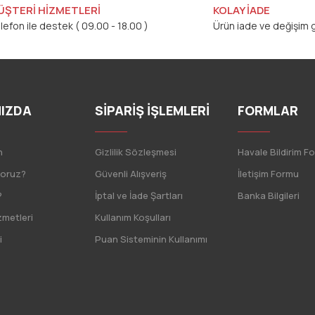
ÜŞTERİ HİZMETLERİ
KOLAY İADE
lefon ile destek ( 09.00 - 18.00 )
Ürün iade ve değişim g
IZDA
SİPARİŞ İŞLEMLERİ
FORMLAR
n
Gizlilik Sözleşmesi
Havale Bildirim F
yoruz?
Güvenli Alışveriş
İletişim Formu
?
İptal ve İade Şartları
Banka Bilgileri
zmetleri
Kullanım Koşulları
i
Puan Sisteminin Kullanımı