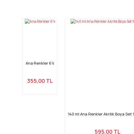
Bu ürünün fiyat bilgisi, resim, ürün açıklamalarında ve diğ
Görüş ve önerileriniz için teşekkür ederiz.
Ürün resmi kalitesiz, bozuk veya görüntülenemiyor.
Ürün açıklamasında eksik bilgiler bulunuyor.
Ürün bilgilerinde hatalar bulunuyor.
Ürün fiyatı diğer sitelerden daha pahalı.
Bu ürüne benzer farklı alternatifler olmalı.
Ana Renkler 6'lı
355,00 TL
140 ml Ana Renkler Akrilik Boya Set
595,00 TL