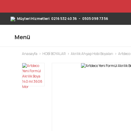
Müşteri Hizmetleri
0216 532 40 36
-
0505 098 73 56
Menü
Anasayfa
HOBİ BOYALAR
Akrilik Ahşap Hobi Boyaları
Artdeco