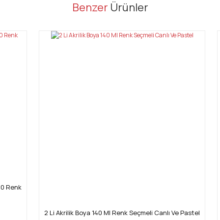
er konularda yetersiz gördüğünüz noktaları öneri formunu kullanarak tarafı
Benzer
Ürünler
Bu ürüne ilk yorumu siz yapın!
Yorum Yaz
Gönder
 10 Renk
2 Li Akrilik Boya 140 Ml Renk Seçmeli Canlı Ve Pastel