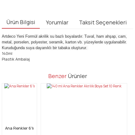
Ürün Bilgisi
Yorumlar
Taksit Seçenekleri
Artdeco Yeni Formül akrilik su bazlı boyalardır. Tuval, ham ahşap, cam,
metal, porselen, polyester, seramik, karton vb. yüzeylerde uygulanabilir.
Kuruduğunda suya dayanıklı bir tabaka oluşturur.
140ml
Plastik Ambalaj
Bu ürünün fiyat bilgisi, resim, ürün açıklamalarında ve diğer
Benzer
Ürünler
konularda yetersiz gördüğünüz noktaları öneri formunu kullanarak
Bu ürüne ilk yorumu siz yapın!
tarafımıza iletebilirsiniz.
Görüş ve önerileriniz için teşekkür ederiz.
Yorum Yaz
Ürün resmi kalitesiz, bozuk veya görüntülenemiyor.
Ürün açıklamasında eksik bilgiler bulunuyor.
Ürün bilgilerinde hatalar bulunuyor.
Ana Renkler 6'lı
Ürün fiyatı diğer sitelerden daha pahalı.