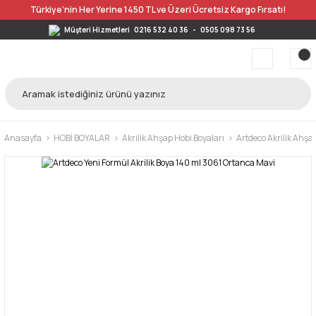
Türkiye’nin Her Yerine 1450 TL ve Üzeri Ücretsiz Kargo Fırsatı!
Müşteri Hizmetleri
0216 532 40 36
-
0505 098 73 56
Anasayfa
HOBİ BOYALAR
Akrilik Ahşap Hobi Boyaları
Artdeco Akrilik Ahşa