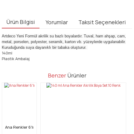
Ürün Bilgisi
Yorumlar
Taksit Seçenekleri
Artdeco Yeni Formül akrilik su bazlı boyalardır. Tuval, ham ahşap, cam,
metal, porselen, polyester, seramik, karton vb. yüzeylerde uygulanabilir.
Kuruduğunda suya dayanıklı bir tabaka oluşturur.
140ml
Plastik Ambalaj
Bu ürünün fiyat bilgisi, resim, ürün açıklamalarında ve diğer
Benzer
Ürünler
konularda yetersiz gördüğünüz noktaları öneri formunu kullanarak
Bu ürüne ilk yorumu siz yapın!
tarafımıza iletebilirsiniz.
Görüş ve önerileriniz için teşekkür ederiz.
Yorum Yaz
Ürün resmi kalitesiz, bozuk veya görüntülenemiyor.
Ürün açıklamasında eksik bilgiler bulunuyor.
Ürün bilgilerinde hatalar bulunuyor.
Ana Renkler 6'lı
Ürün fiyatı diğer sitelerden daha pahalı.