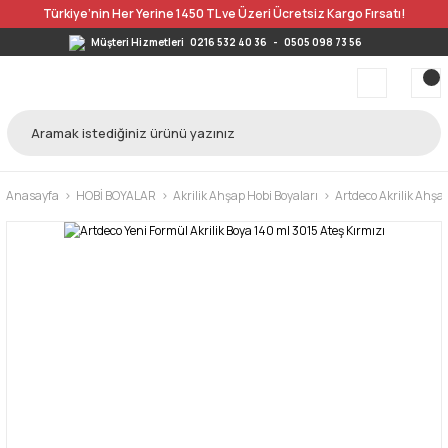
Türkiye’nin Her Yerine 1450 TL ve Üzeri Ücretsiz Kargo Fırsatı!
Müşteri Hizmetleri
0216 532 40 36
-
0505 098 73 56
Anasayfa
HOBİ BOYALAR
Akrilik Ahşap Hobi Boyaları
Artdeco Akrilik Ahşa