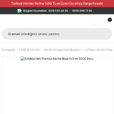
Türkiye’nin Her Yerine 1450 TL ve Üzeri Ücretsiz Kargo Fırsatı!
Müşteri Hizmetleri
0216 532 40 36
-
0505 098 73 56
Anasayfa
HOBİ BOYALAR
Akrilik Ahşap Hobi Boyaları
Artdeco Akrilik Ahşa