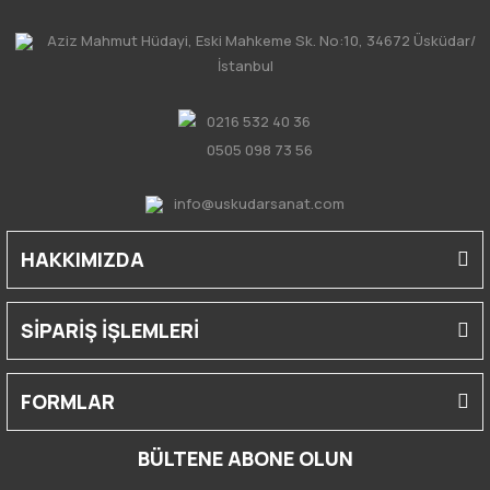
Aziz Mahmut Hüdayi, Eski Mahkeme Sk. No:10, 34672 Üsküdar/
İstanbul
0216 532 40 36
0505 098 73 56
info@uskudarsanat.com
HAKKIMIZDA
SİPARİŞ İŞLEMLERİ
FORMLAR
BÜLTENE ABONE OLUN