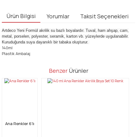
Ürün Bilgisi
Yorumlar
Taksit Seçenekleri
Artdeco Yeni Formül akrilik su bazlı boyalardır. Tuval, ham ahşap, cam,
metal, porselen, polyester, seramik, karton vb. yüzeylerde uygulanabilir.
Kuruduğunda suya dayanıklı bir tabaka oluşturur.
140ml
Plastik Ambalaj
Bu ürünün fiyat bilgisi, resim, ürün açıklamalarında ve diğer
Benzer
Ürünler
konularda yetersiz gördüğünüz noktaları öneri formunu kullanarak
Bu ürüne ilk yorumu siz yapın!
tarafımıza iletebilirsiniz.
Görüş ve önerileriniz için teşekkür ederiz.
Yorum Yaz
Ürün resmi kalitesiz, bozuk veya görüntülenemiyor.
Ürün açıklamasında eksik bilgiler bulunuyor.
Ürün bilgilerinde hatalar bulunuyor.
Ana Renkler 6'lı
Ürün fiyatı diğer sitelerden daha pahalı.
Bu ürüne benzer farklı alternatifler olmalı.