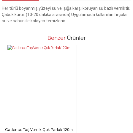
Her türlü boyanmış yüzeyi su ve ışığa karşı koruyan su bazlı verniktir.
Çabuk kurur. (10-20 dakika arasında) Uygulamada kullanılan fırçalar
su ve sabun ile kolayca temizlenir.
Bu ürünün fiyat bilgisi, resim, ürün açıklamalarında ve diğer
Benzer
Ürünler
konularda yetersiz gördüğünüz noktaları öneri formunu kullanarak
Bu ürüne ilk yorumu siz yapın!
tarafımıza iletebilirsiniz.
Görüş ve önerileriniz için teşekkür ederiz.
Yorum Yaz
Ürün resmi kalitesiz, bozuk veya görüntülenemiyor.
Ürün açıklamasında eksik bilgiler bulunuyor.
Ürün bilgilerinde hatalar bulunuyor.
Ürün fiyatı diğer sitelerden daha pahalı.
Bu ürüne benzer farklı alternatifler olmalı.
Cadence Taş Vernik Çok Parlak 120ml