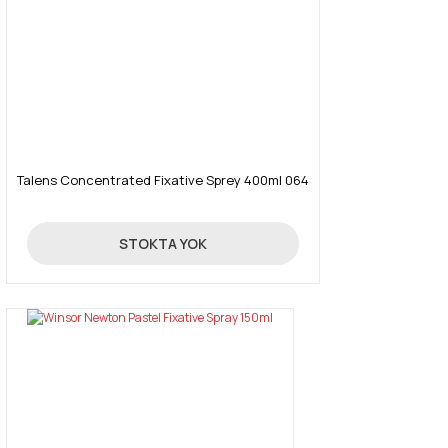
Talens Concentrated Fixative Sprey 400ml 064
945,00 TL
STOKTA YOK