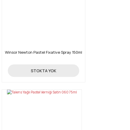
Winsor Newton Pastel Fixative Spray 150ml
425,00 TL
STOKTA YOK