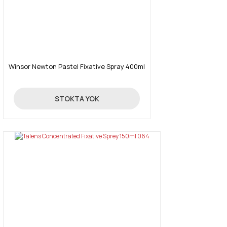
Winsor Newton Pastel Fixative Spray 400ml
Gönder
1.099,00 TL
STOKTA YOK