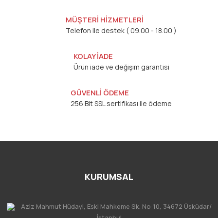
MÜŞTERİ HİZMETLERİ
Telefon ile destek ( 09.00 - 18.00 )
KOLAY İADE
Ürün iade ve değişim garantisi
GÜVENLİ ÖDEME
256 Bit SSL sertifikası ile ödeme
KURUMSAL
Aziz Mahmut Hüdayi, Eski Mahkeme Sk. No:10, 34672 Üsküdar/
İstanbul