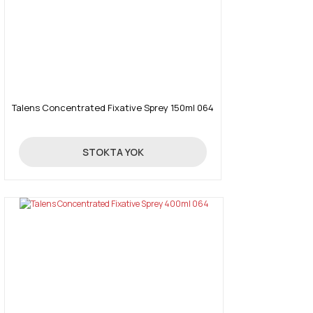
Talens Concentrated Fixative Sprey 150ml 064
25,34 TL
STOKTA YOK