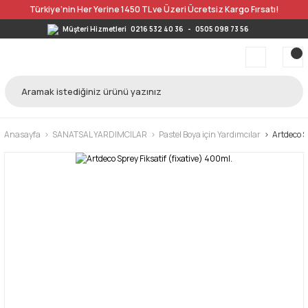
Türkiye’nin Her Yerine 1450 TL ve Üzeri Ücretsiz Kargo Fırsatı!
Müşteri Hizmetleri
0216 532 40 36
-
0505 098 73 56
Anasayfa
SANATSAL YARDIMCILAR
Pastel Boya için Yardımcılar
Artdeco S