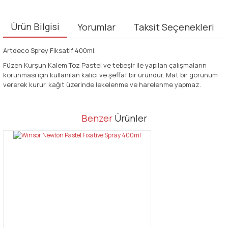
Ürün Bilgisi
Yorumlar
Taksit Seçenekleri
Artdeco Sprey Fiksatif 400ml.
Füzen Kurşun Kalem Toz Pastel ve tebeşir ile yapılan çalışmaların
korunması için kullanılan kalıcı ve şeffaf bir üründür. Mat bir görünüm
vererek kurur. kağıt üzerinde lekelenme ve harelenme yapmaz.
Bu ürünün fiyat bilgisi, resim, ürün açıklamalarında ve diğer
Benzer
Ürünler
konularda yetersiz gördüğünüz noktaları öneri formunu kullanarak
Bu ürüne ilk yorumu siz yapın!
tarafımıza iletebilirsiniz.
Görüş ve önerileriniz için teşekkür ederiz.
Yorum Yaz
Ürün resmi kalitesiz, bozuk veya görüntülenemiyor.
Ürün açıklamasında eksik bilgiler bulunuyor.
Ürün bilgilerinde hatalar bulunuyor.
Ürün fiyatı diğer sitelerden daha pahalı.
Bu ürüne benzer farklı alternatifler olmalı.