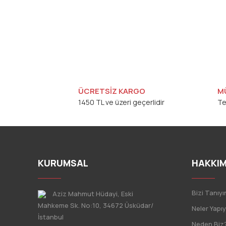
ÜCRETSİZ KARGO
M
1450 TL ve üzeri geçerlidir
Te
KURUMSAL
HAKKIM
Bizi Tanıyı
Aziz Mahmut Hüdayi, Eski
Mahkeme Sk. No:10, 34672 Üsküdar/
Neler Yapı
İstanbul
Neden Biz