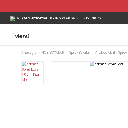
Müşteri Hizmetleri
0216 532 40 36
-
0505 098 73 56
Menü
Anasayfa
HOBİ BOYALAR
Sprey Boyalar
Artdeco Akrilik Spre