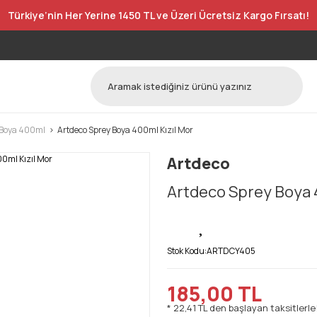
Türkiye’nin Her Yerine 1450 TL ve Üzeri Ücretsiz Kargo Fırsatı!
y Boya 400ml
Artdeco Sprey Boya 400ml Kızıl Mor
Artdeco
Artdeco Sprey Boya 
Stok Kodu:
ARTDCY405
185,00 TL
* 22,41 TL den başlayan taksitlerle