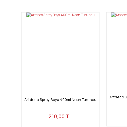
Görüş ve önerileriniz için teşekkür ederiz.
Ürün resmi kalitesiz, bozuk veya görüntülenemiyor.
Ürün açıklamasında eksik bilgiler bulunuyor.
Ürün bilgilerinde hatalar bulunuyor.
Ürün fiyatı diğer sitelerden daha pahalı.
Bu ürüne benzer farklı alternatifler olmalı.
Artdeco 
Artdeco Sprey Boya 400ml Neon Turuncu
210,00 TL