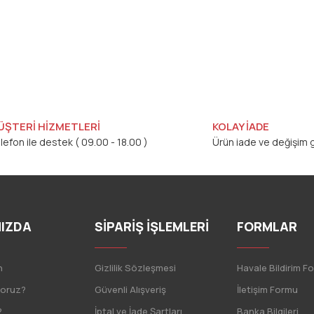
ÜŞTERİ HİZMETLERİ
KOLAY İADE
lefon ile destek ( 09.00 - 18.00 )
Ürün iade ve değişim g
IZDA
SİPARİŞ İŞLEMLERİ
FORMLAR
n
Gizlilik Sözleşmesi
Havale Bildirim F
yoruz?
Güvenli Alışveriş
İletişim Formu
?
İptal ve İade Şartları
Banka Bilgileri