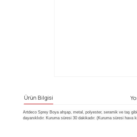
Ürün Bilgisi
Yo
Artdeco Sprey Boya ahşap, metal, polyester, seramik ve taş gibi h
dayanıklıdır. Kuruma süresi 30 dakikadır. (Kuruma süresi hava koş
Bu ürünün fiyat bilgisi, resim, ürün açıklamalarında ve diğ