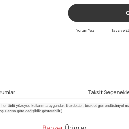
G
Yorum Yaz
Tavsiye E
rumlar
Taksit Seçenekle
er türlü yüzeyde kullanıma uygundur. Buzdolabı, bisiklet gibi endüstiriyel mal
ullarına göre değişiklik gösterebilir.)
er konularda yetersiz gördüğünüz noktaları öneri formunu kullanarak tarafı
Benzer
Ürünler