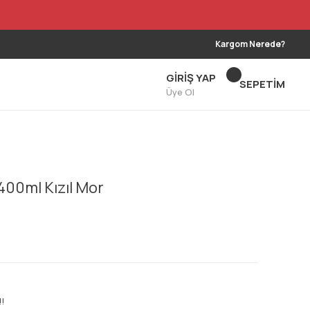
Kargom Nerede?
GİRİŞ YAP
SEPETİM
Üye Ol
400ml Kızıl Mor
!!