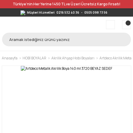
Türkiye’nin Her Yerine 1450 TL ve Üzeri Ücretsiz Kargo Fırsatı!
Müşteri Hizmetleri
0216 532 40 36
-
0505 098 73 56
Anasayfa
HOBİ BOYALAR
Akrilik Ahşap Hobi Boyaları
Artdeco Akrilik Metal