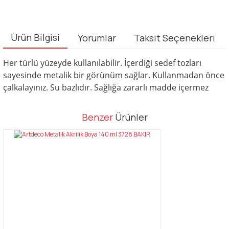
Ürün Bilgisi
Yorumlar
Taksit Seçenekleri
Her türlü yüzeyde kullanılabilir. İçerdiği sedef tozları
sayesinde metalik bir görünüm sağlar. Kullanmadan önce
çalkalayınız. Su bazlıdır. Sağlığa zararlı madde içermez
Bu ürünün fiyat bilgisi, resim, ürün açıklamalarında ve diğer
Benzer
Ürünler
konularda yetersiz gördüğünüz noktaları öneri formunu kullanarak
Bu ürüne ilk yorumu siz yapın!
tarafımıza iletebilirsiniz.
Görüş ve önerileriniz için teşekkür ederiz.
Yorum Yaz
Ürün resmi kalitesiz, bozuk veya görüntülenemiyor.
Ürün açıklamasında eksik bilgiler bulunuyor.
Ürün bilgilerinde hatalar bulunuyor.
Ürün fiyatı diğer sitelerden daha pahalı.
Bu ürüne benzer farklı alternatifler olmalı.