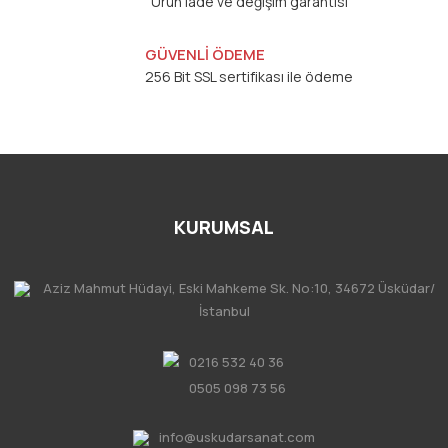
Ürün iade ve değişim garantisi
GÜVENLİ ÖDEME
256 Bit SSL sertifikası ile ödeme
KURUMSAL
Aziz Mahmut Hüdayi, Eski Mahkeme Sk. No:10, 34672 Üsküdar/
İstanbul
0216 532 40 36
0505 098 73 56
info@uskudarsanat.com