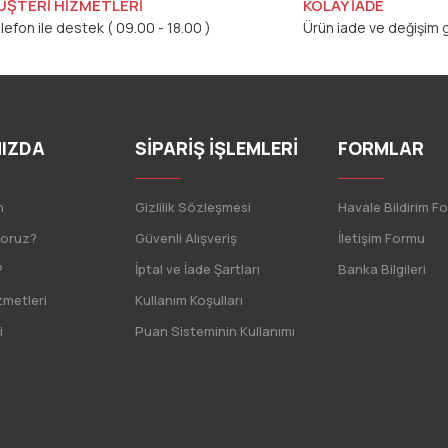
ÜŞTERİ HİZMETLERİ
KOLAY İADE
lefon ile destek ( 09.00 - 18.00 )
Ürün iade ve değişim g
IZDA
SİPARİŞ İŞLEMLERİ
FORMLAR
n
Gizlilik Sözleşmesi
Havale Bildirim F
yoruz?
Güvenli Alışveriş
İletişim Formu
?
İptal ve İade Şartları
Banka Bilgileri
zmetleri
Kullanım Koşulları
i
Puan Sisteminin Kullanımı