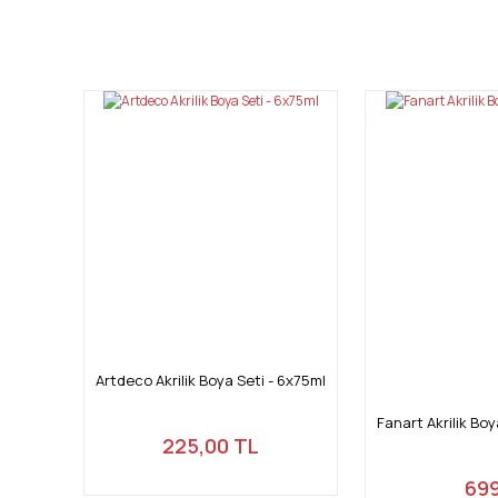
Bu ürünün fiyat bilgisi, resim, ürün açıklamalarında ve diğ
Görüş ve önerileriniz için teşekkür ederiz.
Ürün resmi kalitesiz, bozuk veya görüntülenemiyor.
Ürün açıklamasında eksik bilgiler bulunuyor.
Ürün bilgilerinde hatalar bulunuyor.
Ürün fiyatı diğer sitelerden daha pahalı.
Bu ürüne benzer farklı alternatifler olmalı.
Artdeco Akrilik Boya Seti - 6x75ml
Fanart Akrilik Bo
225,00 TL
699