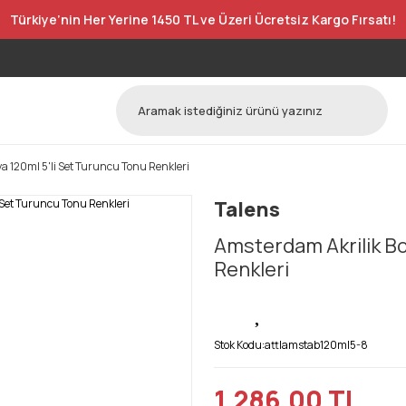
Türkiye’nin Her Yerine 1450 TL ve Üzeri Ücretsiz Kargo Fırsatı!
a 120ml 5'li Set Turuncu Tonu Renkleri
Talens
Amsterdam Akrilik Bo
Renkleri
Stok Kodu:
attlamstab120ml5-8
1.286,00 TL