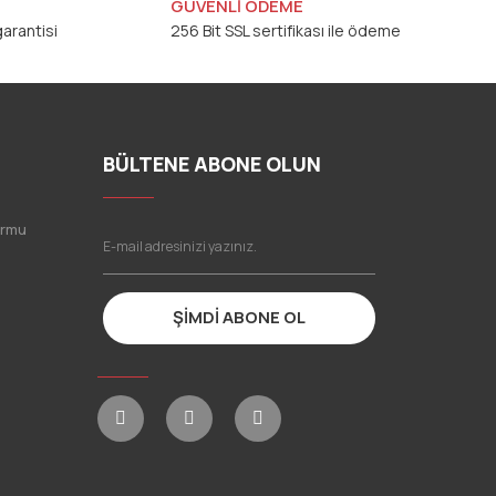
GÜVENLİ ÖDEME
arantisi
256 Bit SSL sertifikası ile ödeme
BÜLTENE ABONE OLUN
ormu
ŞİMDİ ABONE OL