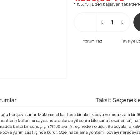
* 155,75 TL den başlayan taksitlerl
Yorum Yaz
Tavsiye E
rumlar
Taksit Seçenekle
duğu her şeyi sunar. Mükemmel kalitede bir akrilik boya ve muazzam bir 9
ntlerin kullanımı sayesinde, onlarca yıl sonra bile sanat eserleri orijina
 madde kalıcı bir sonuç için %100 akrilik reçineden oluşur. Bu boyalar alkal
lürse boya yarım saat içinde kurur. Özel hazırlama yöntemi, boyayı neredeys