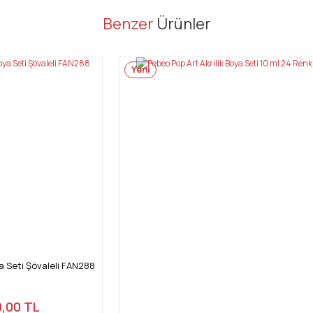
er konularda yetersiz gördüğünüz noktaları öneri formunu kullanarak tarafı
Benzer
Ürünler
Bu ürüne ilk yorumu siz yapın!
Yeni
Yorum Yaz
Gönder
ya Seti Şövaleli FAN288
,00 TL