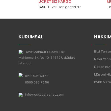
ÜCRETSİZ KARGO
M
1450 TL ve üzeri geçerlidir
Te
KURUMSAL
HAKKIM
Bizi Tanıyı
Aziz Mahmut Hüdayi, Eski
Mahkeme Sk. No:10, 34672 Üsküdar/
Neler Yapı
İstanbul
Neden Biz
Müşteri Hi
0216 532 40 36
KVKK Metn
0505 098 73 56
info@uskudarsanat.com