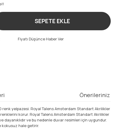
e!!
SEPETE EKLE
t
Fiyatı Düşünce Haber Ver
ri
Önerileriniz
0 renk yelpazesi. Royal Talens Amsterdam Standart Akrilikler
l renklerini korur. Royal Talens Amsterdam Standart Akrilikler
iye dayanıklıdır ve bu nedenle duvar resimleri için uygundur.
e kokusuz hale getirir.