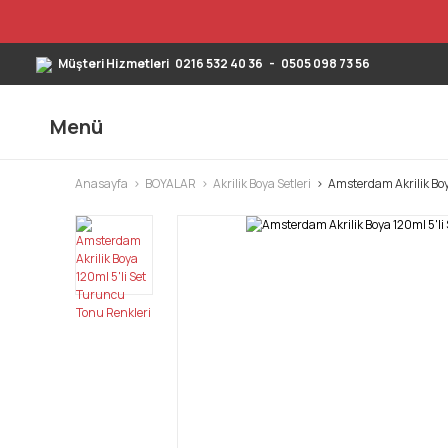
Müşteri Hizmetleri
0216 532 40 36
-
0505 098 73 56
Menü
Anasayfa
BOYALAR
Akrilik Boya Setleri
Amsterdam Akrilik Boy