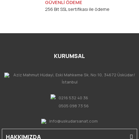
GÜVENLİ ÖDEME
256 Bit SSL sertifikası ile ödeme
KURUMSAL
Aziz Mahmut Hüdayi, Eski Mahkeme Sk. No:10, 34672 Üsküdar/
İstanbul
0216 532 40 36
0505 098 73 56
info@uskudarsanat.com
HAKKIMIZDA