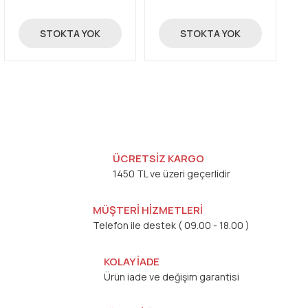
4,05 TL
4,05 TL
STOKTA YOK
STOKTA YOK
ÜCRETSİZ KARGO
1450 TL ve üzeri geçerlidir
MÜŞTERİ HİZMETLERİ
Telefon ile destek ( 09.00 - 18.00 )
KOLAY İADE
Ürün iade ve değişim garantisi