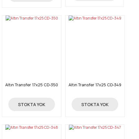
Gönder
Altın Transfer 17x25 CD-350
Altın Transfer 17x25 CD-349
4,05 TL
4,05 TL
STOKTA YOK
STOKTA YOK