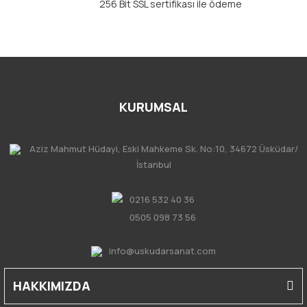
256 Bit SSL sertifikası ile ödeme
KURUMSAL
Aziz Mahmut Hüdayi, Eski Mahkeme Sk. No:10, 34672 Üsküdar/
İstanbul
0216 532 40 36
0505 098 73 56
info@uskudarsanat.com
HAKKIMIZDA