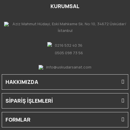
KURUMSAL
Aziz Mahmut Hüdayi, Eski Mahkeme Sk. No:10, 34672 Üsküdar/
İstanbul
0216 532 40 36
0505 098 73 56
info@uskudarsanat.com
HAKKIMIZDA
SİPARİŞ İŞLEMLERİ
FORMLAR