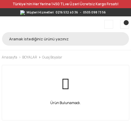
Türkiye’nin Her Yerine 1450 TL ve Üzeri Ücretsiz Kargo Fırsatı!
Müşteri Hizmetleri
0216 532 40 36
-
0505 098 73 56
Anasayfa
BOYALAR
Guaj Boyalar
Ürün Bulunamadı.