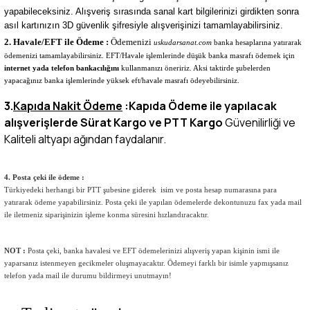
yapabileceksiniz. Alışveriş sırasında sanal kart bilgilerinizi girdikten sonra
asıl kartınızın 3D güvenlik şifresiyle alışverişinizi tamamlayabilirsiniz.
2. Havale/EFT ile Ödeme :
Ödemenizi
uskudarsanat.com
banka hesaplarına yatırarak
ödemenizi tamamlayabilirsiniz. EFT/Havale işlemlerinde düşük banka masrafı ödemek için
internet yada telefon bankacılığını
kullanmanızı öneririz. Aksi taktirde şubelerden
yapacağınız banka işlemlerinde yüksek eft/havale masrafı ödeyebilirsiniz.
3.
Kapıda Nakit Ödeme
:Kapıda Ödeme ile yapılacak
alışverişlerde Sürat Kargo ve
PTT Kargo
Güvenilirliği ve
Kaliteli altyapı ağından faydalanır.
4. Posta çeki ile ödeme :
Türkiyedeki herhangi bir PTT şubesine giderek isim ve posta hesap numarasına para
yatırarak ödeme yapabilirsiniz. Posta çeki ile yapılan ödemelerde dekontunuzu fax yada mail
ile iletmeniz siparişinizin işleme konma süresini hızlandıracaktır.
NOT :
Posta çeki, banka havalesi ve EFT ödemelerinizi alışveriş yapan kişinin ismi ile
yaparsanız istenmeyen gecikmeler oluşmayacaktır. Ödemeyi farklı bir isimle yapmışsanız
telefon yada mail ile durumu bildirmeyi unutmayın!