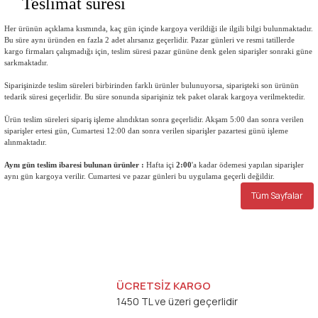
Teslimat süresi
Her ürünün açıklama kısmında, kaç gün içinde kargoya verildiği ile ilgili bilgi bulunmaktadır.
Bu süre aynı üründen en fazla 2 adet alırsanız geçerlidir. Pazar günleri ve resmi tatillerde
kargo firmaları çalışmadığı için, teslim süresi pazar gününe denk gelen siparişler sonraki güne
sarkmaktadır.
Siparişinizde teslim süreleri birbirinden farklı ürünler bulunuyorsa, siparişteki son ürünün
tedarik süresi geçerlidir. Bu süre sonunda siparişiniz tek paket olarak kargoya verilmektedir.
Ürün teslim süreleri sipariş işleme alındıktan sonra geçerlidir. Akşam 5:00 dan sonra verilen
siparişler ertesi gün, Cumartesi 12:00 dan sonra verilen siparişler pazartesi günü işleme
alınmaktadır.
Aynı gün teslim ibaresi bulunan ürünler :
Hafta içi
2:00
'a kadar ödemesi yapılan siparişler
aynı gün kargoya verilir. Cumartesi ve pazar günleri bu uygulama geçerli değildir.
Tüm Sayfalar
ÜCRETSİZ KARGO
1450 TL ve üzeri geçerlidir