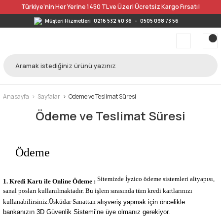
Türkiye’nin Her Yerine 1450 TL ve Üzeri Ücretsiz Kargo Fırsatı!
Müşteri Hizmetleri
0216 532 40 36
-
0505 098 73 56
Anasayfa
Sayfalar
Ödeme ve Teslimat Süresi
Ödeme ve Teslimat Süresi
Ödeme
Sitemizde İyzico ödeme sistemleri altyapısı,
1. Kredi Kartı ile Online Ödeme :
sanal posları kullanılmaktadır. Bu işlem sırasında tüm kredi kartlarınızı
kullanabilirsiniz.Üsküdar Sanattan
alışveriş yapmak için öncelikle
bankanızın 3D Güvenlik Sistemi’ne üye olmanız gerekiyor.