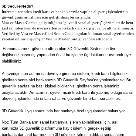
3D Secure Nedir?
İnternet üzerinden kredi kartı ve banka kartıyla yapılan alışveriş işlemlerinin
güvenliğinin artırılması için geliştirilmiş bir sistemdir.
Visa ve MasterCard'ın geliştirdiği bu "güvenli sanal alışveriş" çözümleri ile hem
kart sahipleri hem de üye işyerleri sahtekarlıklara karşı güvence altına alınmıştır.
Verified by Visa ve MasterCard SecureCode logoları bulunan sanal işyerlerinden
yapılan online alışverişler Visa ve MasterCard güvencesi altındadır.
Harcamalarınızı güvence altına alan 3D Güvenlik Sistemi’ne üye
değilseniz alışveriş yapmadan önce bu işleme üç dakikanızı ayırarak üye
olabilirsiniz.
Alışverişin son adımında devreye giren bu sistem, kredi kartı bilgilerinizi
girdikten sonra sizi bankanızın 3D Güvenlik Sayfası’na yönlendirecek. Bu
güvenlik sayfasına bazı kişisel bilgilerinizi girdikten sonra işleminiz
onaylanacaktır. Amacımız, üyelerimizin kredi kartı ile yapmış olduğu sanal
alışveriş işlemlerinde onlara rahat ve güvenilir bir ortam sunabilmek.
3D Güvenlik Uygulaması’nda her bankaya özel uygulamalar bulunuyor.
Not: Tüm Bankaların sanal kartlarıyla işlem yapılabilmesi için, asıl
kartınızla 3D güvenlik platformuna kayıt işlemini gerçekleştirip
bankanızdan asıl kartınız için 3D güvenlik şifresi aldıktan sonra işlem