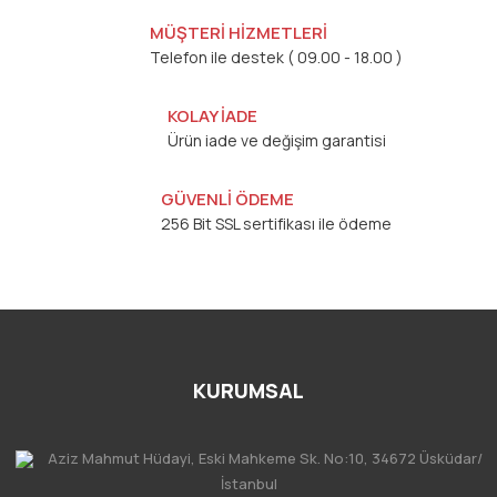
MÜŞTERİ HİZMETLERİ
Telefon ile destek ( 09.00 - 18.00 )
KOLAY İADE
Ürün iade ve değişim garantisi
GÜVENLİ ÖDEME
256 Bit SSL sertifikası ile ödeme
KURUMSAL
Aziz Mahmut Hüdayi, Eski Mahkeme Sk. No:10, 34672 Üsküdar/
İstanbul